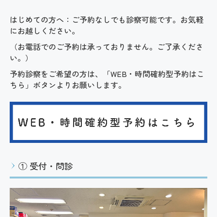
施設基準等
は
じめての方へ：ご予約なしでも診察可能です。お気軽
にお越しください。
採用情報
（お電話でのご予約は承っておりません。ご了承くださ
い。）
リンク
予約診察をご希望の方は、「WEB・時間確約型予約はこ
ちら」ボタンよりお願いします。
① 受付・問診