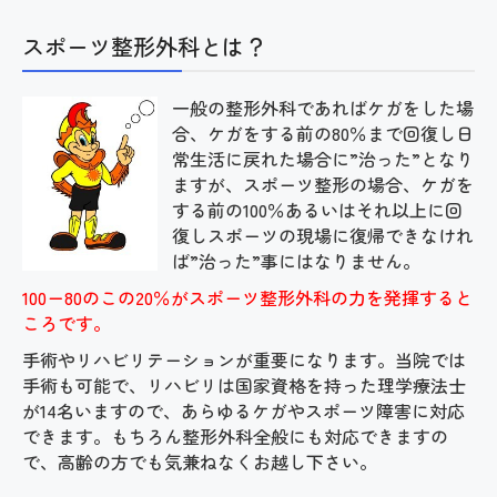
施設基準等
スポーツ整形外科とは？
採用情報
一般の整形外科であればケガをした場
合、ケガをする前の80％まで回復し日
リンク
常生活に戻れた場合に”治った”となり
ますが、スポーツ整形の場合、ケガを
する前の100％あるいはそれ以上に回
復しスポーツの現場に復帰できなけれ
ば”治った”事にはなりません。
100ー80のこの20％がスポーツ整形外科の力を発揮すると
ころです。
手術やリハビリテーションが重要になります。当院では
手術も可能で、リハビリは国家資格を持った理学療法士
が14名いますので、あらゆるケガやスポーツ障害に対応
できます。もちろん整形外科全般にも対応できますの
で、高齢の方でも気兼ねなくお越し下さい。