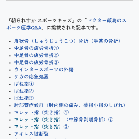
「朝日れすか スポーツキッズ」の「
ドクター飯島のス
ポーツ医学Q&A
」に掲載された記事です。
舟状骨（しゅうじょうこつ）骨折（手首の骨折）
中足骨の疲労骨折①
中足骨の疲労骨折②
中足骨の疲労骨折③
ウインタースポーツの外傷
ケガの応急処置
ばね指①
ばね指②
ばね指③
肘部管症候群（肘内側の痛み、薬指小指のしびれ）
マレット指（突き指）①
マレット指（突き指）
（中節骨剥離骨折）②
マレット指（突き指）
③
アキレス腱断裂